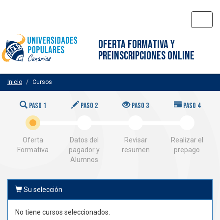
Toggl
navig
OFERTA FORMATIVA Y
PREINSCRIPCIONES ONLINE
Inicio
Cursos
PASO 1
PASO 2
PASO 3
PASO 4
Oferta
Datos del
Revisar
Realizar el
Formativa
pagador y
resumen
prepago
Alumnos
Su selección
No tiene cursos seleccionados.